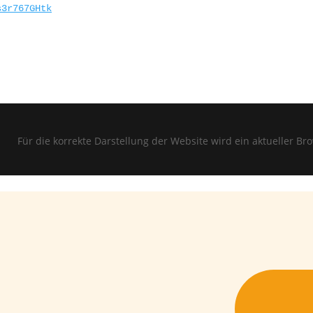
s3r767GHtk
e korrekte Darstellung der Website wird ein aktueller Browser