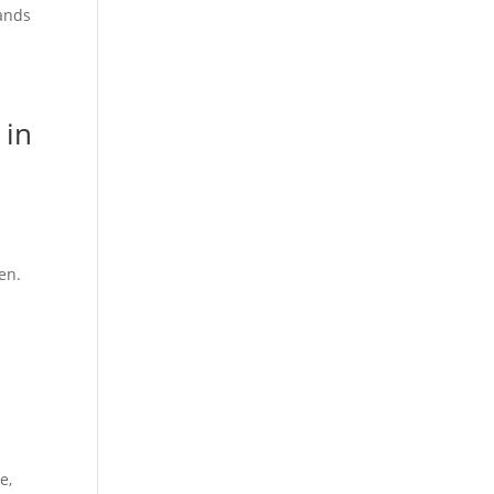
lands
 in
en.
e,