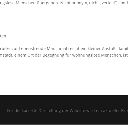
ngslose Menschen übergeben. Nicht anonym, nicht „verteilt“, son
iten
rücke zur Lebensfreude Manchmal reicht ein kleiner Anstoß, dami
rmstadt, einem Ort der Begegnung für wohnungslose Menschen, ist
e korrekte Darstellung der Website wird ein aktueller Browser