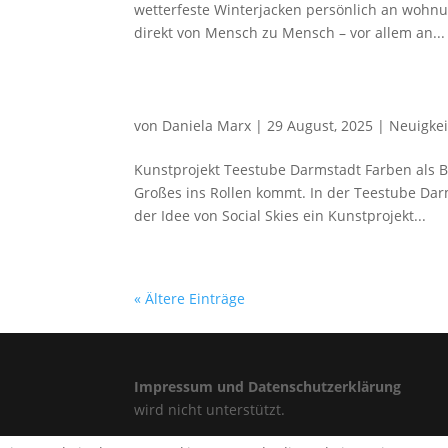
wetterfeste Winterjacken persönlich an wohnu
direkt von Mensch zu Mensch – vor allem an...
von
Daniela Marx
|
29 August, 2025
|
Neuigke
Kunstprojekt Teestube Darmstadt Farben als B
Großes ins Rollen kommt. In der Teestube Da
der Idee von Social Skies ein Kunstprojekt...
« Ältere Einträge
Impressum und Datenschutzerklärung
Für di
wird nicht unterstützt.